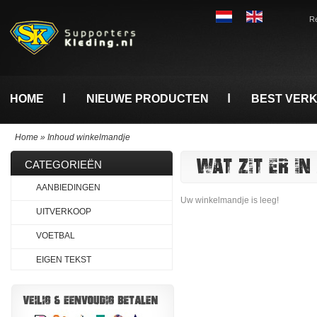
Re
HOME
NIEUWE PRODUCTEN
BEST VER
Home
»
Inhoud winkelmandje
WAT ZIT ER I
CATEGORIEËN
AANBIEDINGEN
Uw winkelmandje is leeg!
UITVERKOOP
VOETBAL
EIGEN TEKST