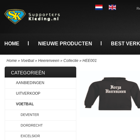
Re
HOME
NIEUWE PRODUCTEN
BEST VER
Home
»
Voetbal
»
Heerenveen
»
Collectie
»
HEE001
CATEGORIEËN
AANBIEDINGEN
UITVERKOOP
VOETBAL
DEVENTER
DORDRECHT
EXCELSIOR