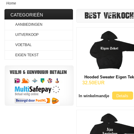
Home
BEST VERKOCH
CATEGORIEËN
AANBIEDINGEN
UITVERKOOP
VOETBAL
EIGEN TEKST
Hooded Sweater Eigen Tek
32.50EUR
In winkelmandje
Details