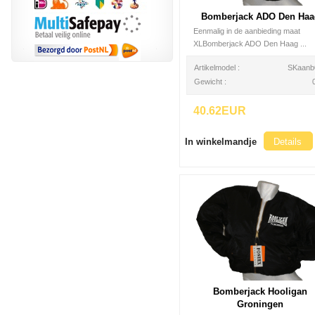
Bomberjack ADO Den Haa
Eenmalig in de aanbieding maat
XLBomberjack ADO Den Haag ...
Artikelmodel :
SKaanb
Gewicht :
40.62EUR
In winkelmandje
Details
Bomberjack Hooligan
Groningen