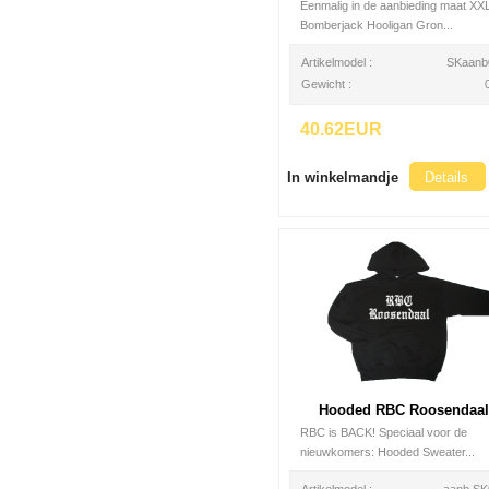
Eenmalig in de aanbieding maat XX
Bomberjack Hooligan Gron...
Artikelmodel :
SKaanb
Gewicht :
40.62EUR
In winkelmandje
Details
Hooded RBC Roosendaal
RBC is BACK! Speciaal voor de
nieuwkomers: Hooded Sweater...