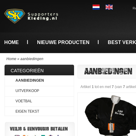
Re
HOME
NIEUWE PRODUCTEN
BEST VER
Home
»
aanbiedingen
AANBIEDINGEN
CATEGORIEËN
AANBIEDINGEN
Artikel
1
tot en met
7
(van
7
artike
UITVERKOOP
VOETBAL
EIGEN TEKST