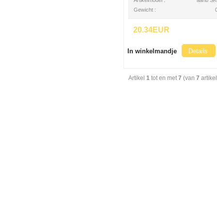
Artikelmodel :
aanb SK
Gewicht :
20.34EUR
In winkelmandje
Details
Artikel
1
tot en met
7
(van
7
artike