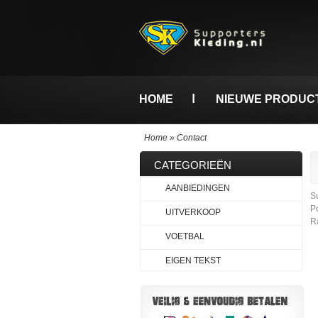
HOME
NIEUWE PRODUC
Home
»
Contact
CATEGORIEËN
AANBIEDINGEN
S
P
UITVERKOOP
R
VOETBAL
EIGEN TEKST