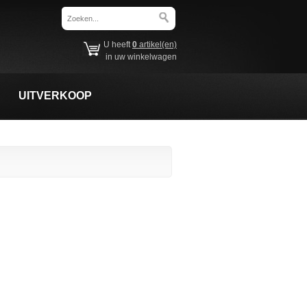
U heeft
0
artikel(en)
in uw winkelwagen
UITVERKOOP