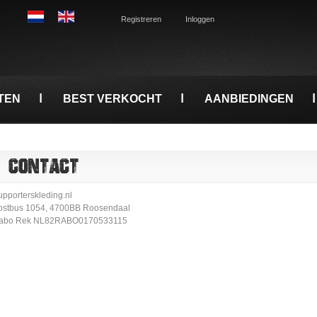
Registreren
Inloggen
TEN
BEST VERKOCHT
AANBIEDINGEN
CONTACT
upporterskleding.nl
ostbus 1054, 4700BB Roosendaal
abo Rek NL82RABO0170533115